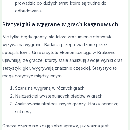
prowadzić do dużych strat, które są trudne do
odbudowania.
Statystyki a wygrane w grach kasynowych
Nie tylko błędy graczy, ale także zrozumienie statystyk
wpływa na wygrane. Badania przeprowadzone przez
specjalistów z Uniwersytetu Ekonomicznego w Krakowie
ujawniają, że gracze, którzy stale analizują swoje wyniki oraz
statystyki gier, wygrywają znacznie częściej. Statystyki te
mogą dotyczyć między innymi:
Szans na wygraną w różnych grach.
Najczęściej występujących błędów w grach.
Analizowania strategii innych graczy, którzy odnoszą
sukcesy.
Gracze często nie zdają sobie sprawy, jak ważna jest