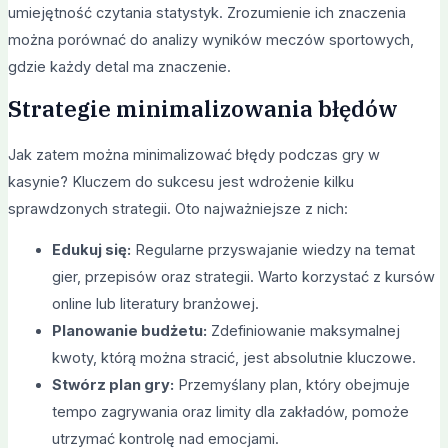
umiejętność czytania statystyk. Zrozumienie ich znaczenia
można porównać do analizy wyników meczów sportowych,
gdzie każdy detal ma znaczenie.
Strategie minimalizowania błędów
Jak zatem można minimalizować błędy podczas gry w
kasynie? Kluczem do sukcesu jest wdrożenie kilku
sprawdzonych strategii. Oto najważniejsze z nich:
Edukuj się:
Regularne przyswajanie wiedzy na temat
gier, przepisów oraz strategii. Warto korzystać z kursów
online lub literatury branżowej.
Planowanie budżetu:
Zdefiniowanie maksymalnej
kwoty, którą można stracić, jest absolutnie kluczowe.
Stwórz plan gry:
Przemyślany plan, który obejmuje
tempo zagrywania oraz limity dla zakładów, pomoże
utrzymać kontrolę nad emocjami.