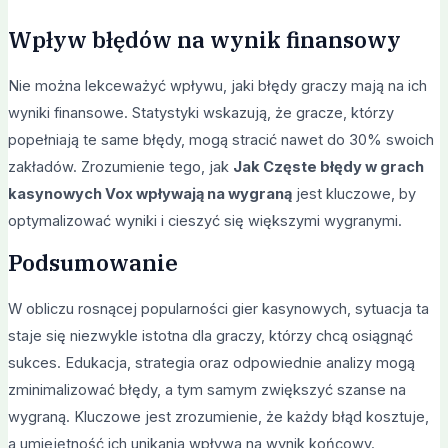
Wpływ błędów na wynik finansowy
Nie można lekceważyć wpływu, jaki błędy graczy mają na ich
wyniki finansowe. Statystyki wskazują, że gracze, którzy
popełniają te same błędy, mogą stracić nawet do 30% swoich
zakładów. Zrozumienie tego, jak
Jak Częste błędy w grach
kasynowych Vox wpływają na wygraną
jest kluczowe, by
optymalizować wyniki i cieszyć się większymi wygranymi.
Podsumowanie
W obliczu rosnącej popularności gier kasynowych, sytuacja ta
staje się niezwykle istotna dla graczy, którzy chcą osiągnąć
sukces. Edukacja, strategia oraz odpowiednie analizy mogą
zminimalizować błędy, a tym samym zwiększyć szanse na
wygraną. Kluczowe jest zrozumienie, że każdy błąd kosztuje,
a umiejętność ich unikania wpływa na wynik końcowy.