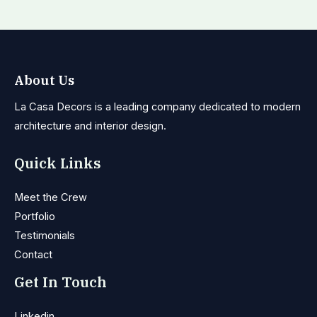
About Us
La Casa Decors is a leading company dedicated to modern
architecture and interior design.
Quick Links
Meet the Crew
Portfolio
Testimonials
Contact
Get In Touch
Linkedin