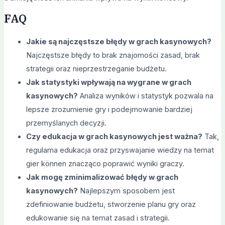
FAQ
Jakie są najczęstsze błędy w grach kasynowych?
Najczęstsze błędy to brak znajomości zasad, brak
strategii oraz nieprzestrzeganie budżetu.
Jak statystyki wpływają na wygrane w grach
kasynowych?
Analiza wyników i statystyk pozwala na
lepsze zrozumienie gry i podejmowanie bardziej
przemyślanych decyzji.
Czy edukacja w grach kasynowych jest ważna?
Tak,
regularna edukacja oraz przyswajanie wiedzy na temat
gier können znacząco poprawić wyniki graczy.
Jak mogę zminimalizować błędy w grach
kasynowych?
Najlepszym sposobem jest
zdefiniowanie budżetu, stworzenie planu gry oraz
edukowanie się na temat zasad i strategii.