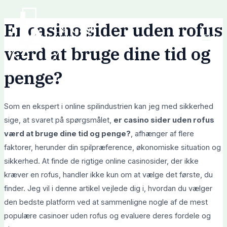
Skip
Post
Mai
to
navigation
Er casino sider uden rofus
Men
content
værd at bruge dine tid og
penge?
Som en ekspert i online spilindustrien kan jeg med sikkerhed
sige, at svaret på spørgsmålet,
er casino sider uden rofus
værd at bruge dine tid og penge?
, afhænger af flere
faktorer, herunder din spilpræference, økonomiske situation og
sikkerhed. At finde de rigtige online casinosider, der ikke
kræver en rofus, handler ikke kun om at vælge det første, du
finder. Jeg vil i denne artikel vejlede dig i, hvordan du vælger
den bedste platform ved at sammenligne nogle af de mest
populære casinoer uden rofus og evaluere deres fordele og