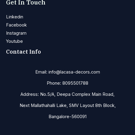
Get In Touch
Linkedin
Facebook
Instagram
Youtube
Contact Info
Email: info@lacasa-decors.com
Phone: 8095501788
Address: No.5/A, Deepa Complex Main Road,
Next Mallathahalli Lake, SMV Layout 8th Block,
Bangalore-560091