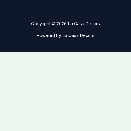
Copyright © 2026 La Casa Decors
Powered by La Casa Decors