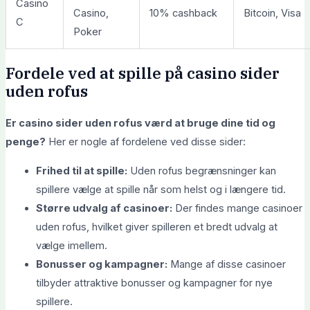
Casino
Casino,
10% cashback
Bitcoin, Visa
C
Poker
Fordele ved at spille på casino sider
uden rofus
Er casino sider uden rofus værd at bruge dine tid og
penge?
Her er nogle af fordelene ved disse sider:
Frihed til at spille:
Uden rofus begrænsninger kan
spillere vælge at spille når som helst og i længere tid.
Større udvalg af casinoer:
Der findes mange casinoer
uden rofus, hvilket giver spilleren et bredt udvalg at
vælge imellem.
Bonusser og kampagner:
Mange af disse casinoer
tilbyder attraktive bonusser og kampagner for nye
spillere.