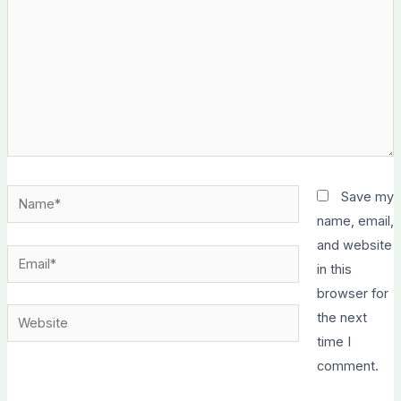
Name*
Save my
name, email,
and website
Email*
in this
browser for
Website
the next
time I
comment.