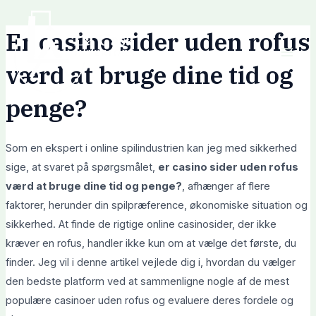
Skip
Post
Mai
to
navigation
Er casino sider uden rofus
Men
content
værd at bruge dine tid og
penge?
Som en ekspert i online spilindustrien kan jeg med sikkerhed
sige, at svaret på spørgsmålet,
er casino sider uden rofus
værd at bruge dine tid og penge?
, afhænger af flere
faktorer, herunder din spilpræference, økonomiske situation og
sikkerhed. At finde de rigtige online casinosider, der ikke
kræver en rofus, handler ikke kun om at vælge det første, du
finder. Jeg vil i denne artikel vejlede dig i, hvordan du vælger
den bedste platform ved at sammenligne nogle af de mest
populære casinoer uden rofus og evaluere deres fordele og