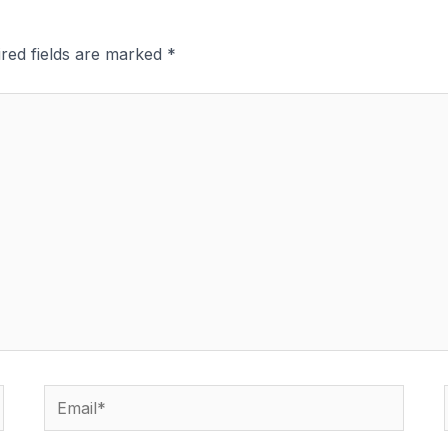
red fields are marked
*
Email*