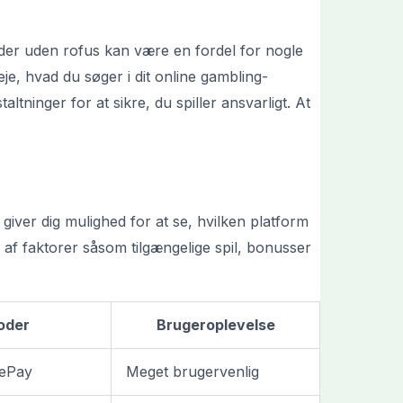
sider uden rofus kan være en fordel for nogle
veje, hvad du søger i dit online gambling-
ltninger for at sikre, du spiller ansvarligt. At
iver dig mulighed for at se, hvilken platform
af faktorer såsom tilgængelige spil, bonusser
oder
Brugeroplevelse
lePay
Meget brugervenlig