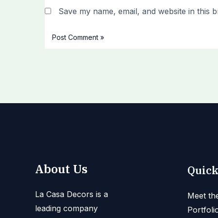
Save my name, email, and website in this b
About Us
Quick
La Casa Decors is a
Meet th
leading company
Portfoli