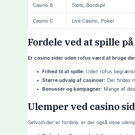
Casino B
Slots, Bordspil
Casino C
Live Casino, Poker
Fordele ved at spille p
Er casino sider uden rofus værd at bruge din
Frihed til at spille:
Uden rofus begrænsnin
Større udvalg af casinoer:
Der findes m
Bonusser og kampagner:
Mange af disse
Ulemper ved casino sid
Selvom der er fordele, er der også visse ulem