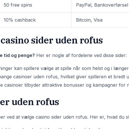
50 free spins
PayPal, Bankoverførsel
10% cashback
Bitcoin, Visa
å casino sider uden rofus
e tid og penge?
Her er nogle af fordelene ved disse sider:
ger kan spillere vælge at spille når som helst og i længere
ange casinoer uden rofus, hvilket giver spilleren et bredt 
 casinoer tilbyder attraktive bonusser og kampagner for ny
er uden rofus
per ved at vælge casino sider uden rofus. Her er, hvad d