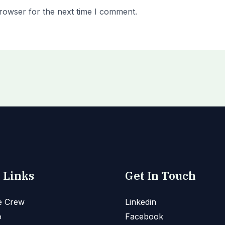
rowser for the next time I comment.
 Links
Get In Touch
e Crew
Linkedin
o
Facebook