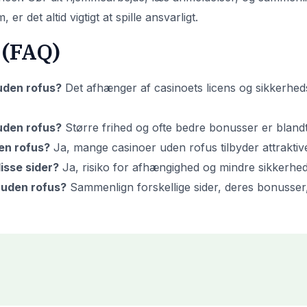
r det altid vigtigt at spille ansvarligt.
 (FAQ)
 uden rofus?
Det afhænger af casinoets licens og sikkerheds
 uden rofus?
Større frihed og ofte bedre bonusser er blandt
en rofus?
Ja, mange casinoer uden rofus tilbyder attraktive
isse sider?
Ja, risiko for afhængighed og mindre sikkerhe
 uden rofus?
Sammenlign forskellige sider, deres bonusser,