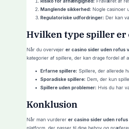
Risiko for afhængighed:
Fraværet af rest
Manglende sikkerhed:
Nogle casinoer ud
Regulatoriske udfordringer:
Der kan vær
Hvilken type spiller er
Når du overvejer
er casino sider uden rofus 
kategorier af spillere, der kan drage fordel af at
Erfarne spillere:
Spillere, der allerede h
Sporadiske spillere:
Dem, der kun spiller
Spillere uden problemer:
Hvis du har vær
Konklusion
Når man vurderer
er casino sider uden rofus
platform, der passer til dine behov og præfere