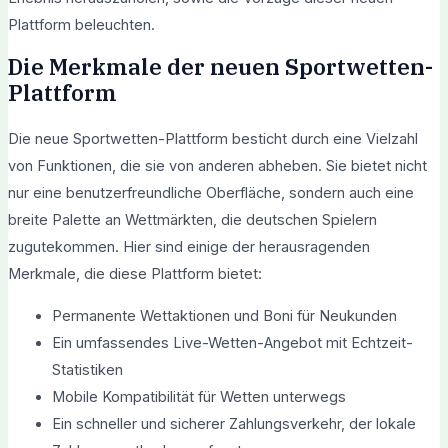
Plattform beleuchten.
Die Merkmale der neuen Sportwetten-
Plattform
Die neue Sportwetten-Plattform besticht durch eine Vielzahl
von Funktionen, die sie von anderen abheben. Sie bietet nicht
nur eine benutzerfreundliche Oberfläche, sondern auch eine
breite Palette an Wettmärkten, die deutschen Spielern
zugutekommen. Hier sind einige der herausragenden
Merkmale, die diese Plattform bietet:
Permanente Wettaktionen und Boni für Neukunden
Ein umfassendes Live-Wetten-Angebot mit Echtzeit-
Statistiken
Mobile Kompatibilität für Wetten unterwegs
Ein schneller und sicherer Zahlungsverkehr, der lokale