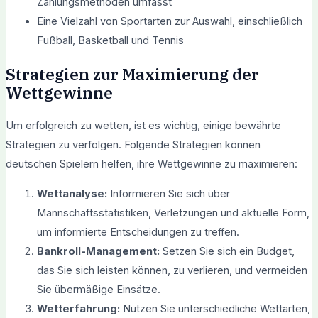
Zahlungsmethoden umfasst
Eine Vielzahl von Sportarten zur Auswahl, einschließlich
Fußball, Basketball und Tennis
Strategien zur Maximierung der
Wettgewinne
Um erfolgreich zu wetten, ist es wichtig, einige bewährte
Strategien zu verfolgen. Folgende Strategien können
deutschen Spielern helfen, ihre Wettgewinne zu maximieren:
Wettanalyse:
Informieren Sie sich über
Mannschaftsstatistiken, Verletzungen und aktuelle Form,
um informierte Entscheidungen zu treffen.
Bankroll-Management:
Setzen Sie sich ein Budget,
das Sie sich leisten können, zu verlieren, und vermeiden
Sie übermäßige Einsätze.
Wetterfahrung:
Nutzen Sie unterschiedliche Wettarten,