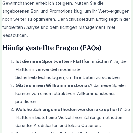
Gewinnchancen erheblich steigern. Nutzen Sie die
angebotenen Boni und Promotions klug, um Ihr Wettvergnügen
noch weiter zu optimieren. Der Schlüssel zum Erfolg liegt in der
fundierten Analyse und dem richtigen Management Ihrer
Ressourcen.
Häufig gestellte Fragen (FAQs)
Ist die neue Sportwetten-Plattform sicher?
Ja, die
Plattform verwendet modernste
Sicherheitstechnologien, um Ihre Daten zu schützen.
Gibt es einen Willkommensbonus?
Ja, neue Spieler
können von einem attraktiven Willkommensbonus
profitieren.
Welche Zahlungsmethoden werden akzeptiert?
Die
Plattform bietet eine Vielzahl von Zahlungsmethoden,
darunter Kreditkarten und lokale Optionen.