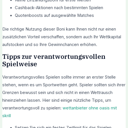
Cashback-Aktionen nach bestimmten Spielen
Quotenboosts auf ausgewählte Matches
Die richtige Nutzung dieser Boni kann Ihnen nicht nur einen
zusätzlichen Vorteil verschaffen, sondern auch Ihr Wettkapital
aufstocken und so Ihre Gewinnchancen erhöhen.
Tipps zur verantwortungsvollen
Spielweise
Verantwortungsvolles Spielen sollte immer an erster Stelle
stehen, wenn es um Sportwetten geht. Spieler sollten sich ihrer
Grenzen bewusst sein und sich nicht in einen Wettrausch
hineinziehen lassen. Hier sind einige nützliche Tipps, um
verantwortungsvoll zu spielen:
wettanbieter ohne oasis mit
skrill
Setzen Sie sich ein festes Zeitlimit für das Spielen.