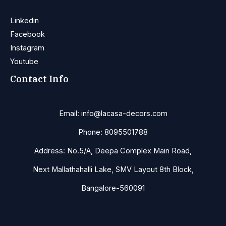
Linkedin
Facebook
Instagram
Youtube
Contact Info
Email: info@lacasa-decors.com
Phone: 8095501788
Address: No.5/A, Deepa Complex Main Road,
Next Mallathahalli Lake, SMV Layout 8th Block,
Bangalore-560091