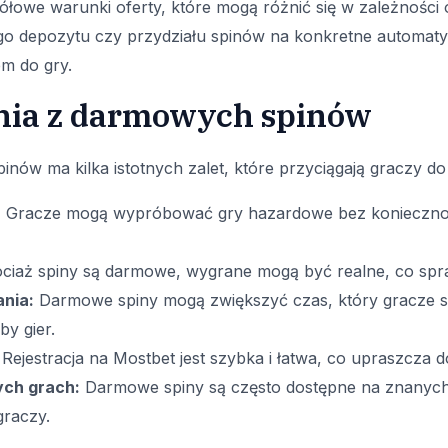
łowe warunki oferty, które mogą różnić się w zależności
go depozytu czy przydziału spinów na konkretne automaty
m do gry.
ania z darmowych spinów
nów ma kilka istotnych zalet, które przyciągają graczy do 
:
Gracze mogą wypróbować gry hazardowe bez koniecznoś
iaż spiny są darmowe, wygrane mogą być realne, co sprawi
nia:
Darmowe spiny mogą zwiększyć czas, który gracze sp
by gier.
Rejestracja na Mostbet jest szybka i łatwa, co upraszcza d
ych grach:
Darmowe spiny są często dostępne na znanych
graczy.