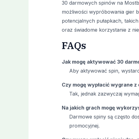
30 darmowych spinów na Mostbet
możliwości wypróbowania gier be
potencjalnych pułapkach, takich
oraz świadome korzystanie z ni
FAQs
Jak mogę aktywować 30 darm
Aby aktywować spin, wystarcz
Czy mogę wypłacić wygrane z
Tak, jednak zazwyczaj wymag
Na jakich grach mogę wykorzy
Darmowe spiny są często dos
promocyjnej.