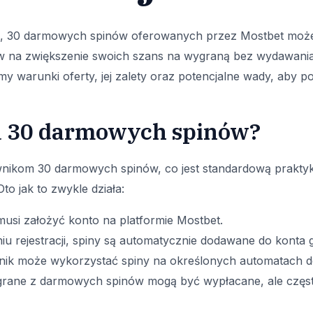
e, 30 darmowych spinów oferowanych przez Mostbet może
ów na zwiększenie swoich szans na wygraną bez wydawani
emy warunki oferty, jej zalety oraz potencjalne wady, aby
ta 30 darmowych spinów?
nikom 30 darmowych spinów, co jest standardową praktyk
to jak to zwykle działa:
musi założyć konto na platformie Mostbet.
u rejestracji, spiny są automatycznie dodawane do konta 
ik może wykorzystać spiny na określonych automatach do
rane z darmowych spinów mogą być wypłacane, ale częst