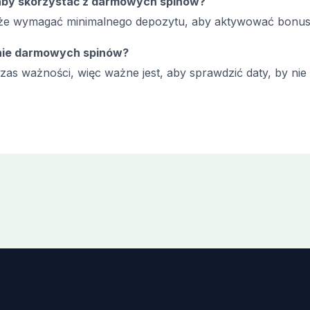
 aby skorzystać z darmowych spinów?
oże wymagać minimalnego depozytu, aby aktywować bonus,
nie darmowych spinów?
as ważności, więc ważne jest, aby sprawdzić daty, by nie 