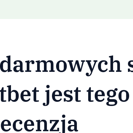
 Room
Contact
Home
Kitchen
Living Room
 darmowych 
bet jest teg
recenzja