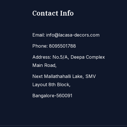
Contact Info
Email: info@lacasa-decors.com
Phone: 8095501788
Address: No.5/A, Deepa Complex
Main Road,
Next Mallathahalli Lake, SMV
Layout 8th Block,
Bangalore-560091