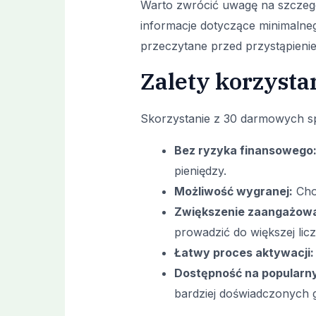
Warto zwrócić uwagę na szczegó
informacje dotyczące minimalne
przeczytane przed przystąpienie
Zalety korzyst
Skorzystanie z 30 darmowych spi
Bez ryzyka finansowego
pieniędzy.
Możliwość wygranej:
Choc
Zwiększenie zaangażowa
prowadzić do większej licz
Łatwy proces aktywacji:
Dostępność na popularn
bardziej doświadczonych 