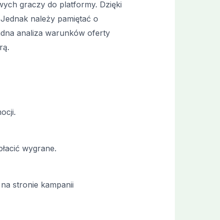
ych graczy do platformy. Dzięki
 Jednak należy pamiętać o
ładna analiza warunków oferty
rą.
cji.
łacić wygrane.
na stronie kampanii