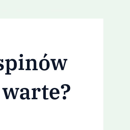
Meet the Crew
Testimonials
spinów
o warte?