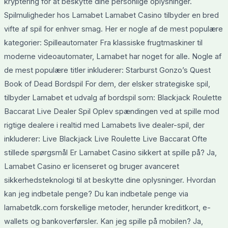
kryptering for at beskytte dine personlige oplysninger.
Spilmuligheder hos Lamabet Lamabet Casino tilbyder en bred
vifte af spil for enhver smag. Her er nogle af de mest populære
kategorier: Spilleautomater Fra klassiske frugtmaskiner til
moderne videoautomater, Lamabet har noget for alle. Nogle af
de mest populære titler inkluderer: Starburst Gonzo’s Quest
Book of Dead Bordspil For dem, der elsker strategiske spil,
tilbyder Lamabet et udvalg af bordspil som: Blackjack Roulette
Baccarat Live Dealer Spil Oplev spændingen ved at spille mod
rigtige dealere i realtid med Lamabets live dealer-spil, der
inkluderer: Live Blackjack Live Roulette Live Baccarat Ofte
stillede spørgsmål Er Lamabet Casino sikkert at spille på? Ja,
Lamabet Casino er licenseret og bruger avanceret
sikkerhedsteknologi til at beskytte dine oplysninger. Hvordan
kan jeg indbetale penge? Du kan indbetale penge via
lamabetdk.com forskellige metoder, herunder kreditkort, e-
wallets og bankoverførsler. Kan jeg spille på mobilen? Ja,