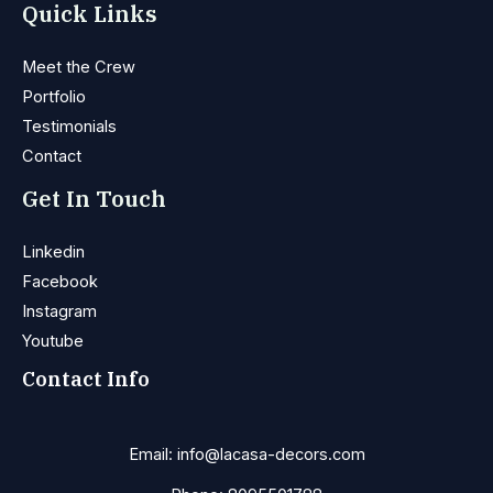
Quick Links
Meet the Crew
Portfolio
Testimonials
Contact
Get In Touch
Linkedin
Facebook
Instagram
Youtube
Contact Info
Email: info@lacasa-decors.com