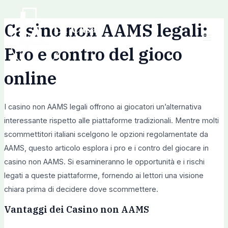
Skip
Post
Mai
to
navigation
Casino non AAMS legali:
Men
content
Pro e contro del gioco
online
I casino non AAMS legali offrono ai giocatori un’alternativa
interessante rispetto alle piattaforme tradizionali. Mentre molti
scommettitori italiani scelgono le opzioni regolamentate da
AAMS, questo articolo esplora i pro e i contro del giocare in
casino non AAMS. Si esamineranno le opportunità e i rischi
legati a queste piattaforme, fornendo ai lettori una visione
chiara prima di decidere dove scommettere.
Vantaggi dei Casino non AAMS