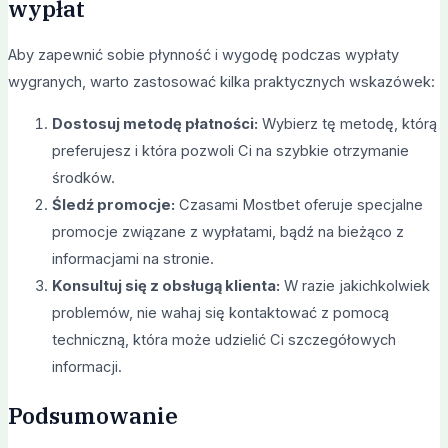
wypłat
Aby zapewnić sobie płynność i wygodę podczas wypłaty
wygranych, warto zastosować kilka praktycznych wskazówek:
Dostosuj metodę płatności:
Wybierz tę metodę, którą
preferujesz i która pozwoli Ci na szybkie otrzymanie
środków.
Śledź promocje:
Czasami Mostbet oferuje specjalne
promocje związane z wypłatami, bądź na bieżąco z
informacjami na stronie.
Konsultuj się z obsługą klienta:
W razie jakichkolwiek
problemów, nie wahaj się kontaktować z pomocą
techniczną, która może udzielić Ci szczegółowych
informacji.
Podsumowanie