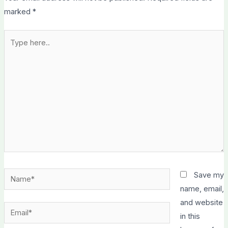
marked
*
Type
here..
Name*
Save my
name, email,
and website
Email*
in this