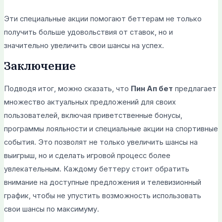
Эти специальные акции помогают беттерам не только
получить больше удовольствия от ставок, но и
значительно увеличить свои шансы на успех.
Заключение
Подводя итог, можно сказать, что
Пин Ап бет
предлагает
множество актуальных предложений для своих
пользователей, включая приветственные бонусы,
программы лояльности и специальные акции на спортивные
события. Это позволят не только увеличить шансы на
выигрыш, но и сделать игровой процесс более
увлекательным. Каждому беттеру стоит обратить
внимание на доступные предложения и телевизионный
график, чтобы не упустить возможность использовать
свои шансы по максимуму.