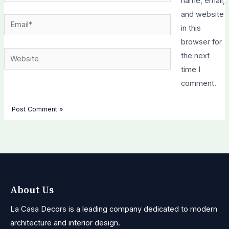
name, email,
and website
Email*
in this
browser for
Website
the next
time I
comment.
About Us
La Casa Decors is a leading company dedicated to modern
architecture and interior design.