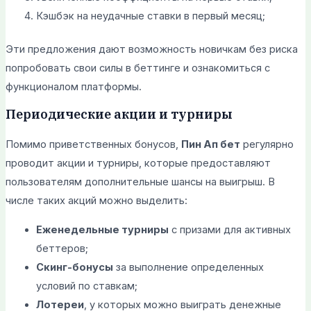
Кэшбэк на неудачные ставки в первый месяц;
Эти предложения дают возможность новичкам без риска
попробовать свои силы в беттинге и ознакомиться с
функционалом платформы.
Периодические акции и турниры
Помимо приветственных бонусов,
Пин Ап бет
регулярно
проводит акции и турниры, которые предоставляют
пользователям дополнительные шансы на выигрыш. В
числе таких акций можно выделить:
Еженедельные турниры
с призами для активных
беттеров;
Скинг-бонусы
за выполнение определенных
условий по ставкам;
Лотереи
, у которых можно выиграть денежные