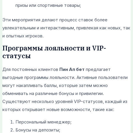
призы или спортивные товары;
Эти мероприятия делают процесс ставок более
увлекательным и интерактивным, привлекая как новых, так
и опытных игроков.
Программы лояльности и VIP-
статусы
Для постоянных клиентов
Пин Ап бет
предлагает
выгодные программы лояльности. Активные пользователи
могут накапливать баллы, которые затем можно
обменивать на различные бонусы и привилегии.
Существуют несколько уровней VIP-статусов, каждый из
которых открывает новые возможности, такие как:
Персональный менеджер;
Бонусы на депозиты;