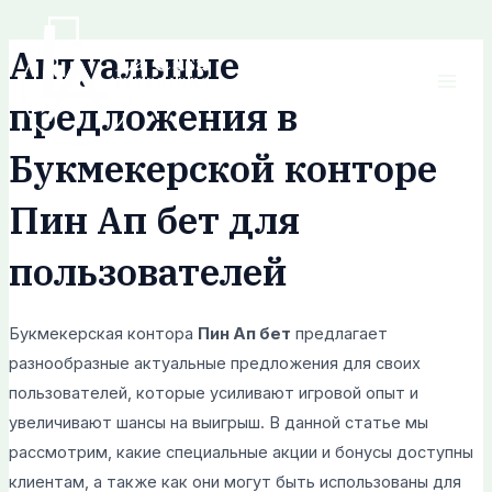
Skip
Post
Mai
to
navigation
Актуальные
Men
content
предложения в
Букмекерской конторе
Пин Ап бет для
пользователей
Букмекерская контора
Пин Ап бет
предлагает
разнообразные актуальные предложения для своих
пользователей, которые усиливают игровой опыт и
увеличивают шансы на выигрыш. В данной статье мы
рассмотрим, какие специальные акции и бонусы доступны
клиентам, а также как они могут быть использованы для