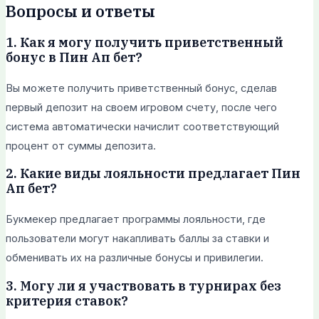
Вопросы и ответы
1. Как я могу получить приветственный
бонус в Пин Ап бет?
Вы можете получить приветственный бонус, сделав
первый депозит на своем игровом счету, после чего
система автоматически начислит соответствующий
процент от суммы депозита.
2. Какие виды лояльности предлагает Пин
Ап бет?
Букмекер предлагает программы лояльности, где
пользователи могут накапливать баллы за ставки и
обменивать их на различные бонусы и привилегии.
3. Могу ли я участвовать в турнирах без
критерия ставок?