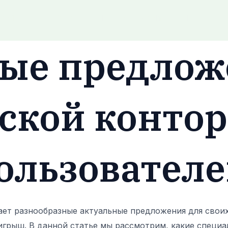
Bed Room
Contact
Home
Kitchen
Living Ro
ые предлож
ской контор
пользовател
ет разнообразные актуальные предложения для своих
грыш. В данной статье мы рассмотрим, какие специа