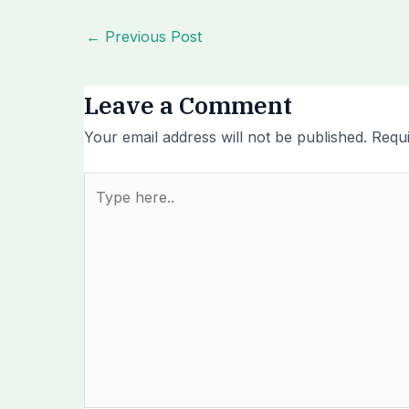
←
Previous Post
Leave a Comment
Your email address will not be published.
Requi
Type
here..