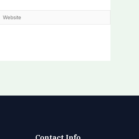
Website
Contact Info