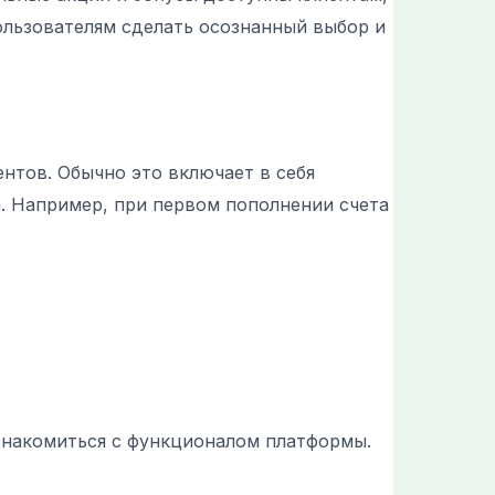
ользователям сделать осознанный выбор и
нтов. Обычно это включает в себя
. Например, при первом пополнении счета
знакомиться с функционалом платформы.