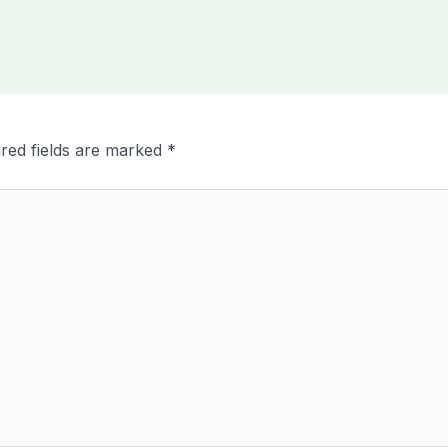
red fields are marked
*