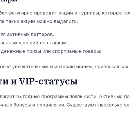
бет
регулярно проводит акции и турниры, которые п
ле таких акций можно выделить:
ля активных беттеров;
ленных условий по ставкам;
ь денежные призы или спортивные товары;
олее увлекательным и интерактивным, привлекая как 
и и VIP-статусы
агает выгодные программы лояльности. Активные пол
чные бонусы и привилегии. Существуют несколько ур