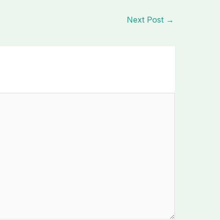
Next Post
→