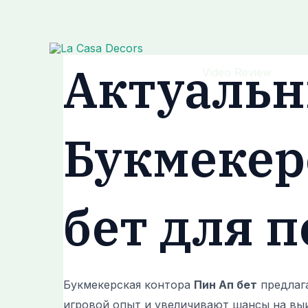
Skip
Post
Add Testimonial
to
navigation
content
Актуальн
Video Review
Букмекер
бет для 
Букмекерская контора
Пин Ап бет
предлага
игровой опыт и увеличивают шансы на выи