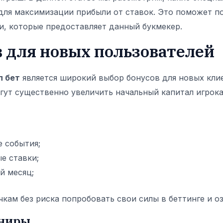
 для максимизации прибыли от ставок. Это поможет п
и, которые предоставляет данный букмекер.
в для новых пользователей
п бет
является широкий выбор бонусов для новых клие
ут существенно увеличить начальный капитал игрока
 события;
е ставки;
й месяц;
ам без риска попробовать свои силы в беттинге и о
рниры