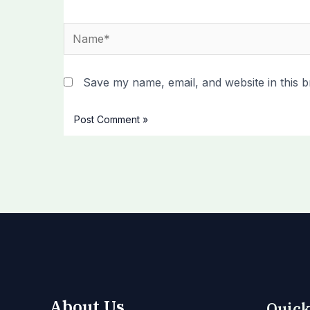
Name*
Save my name, email, and website in this b
About Us
Quick