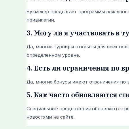
Букмекер предлагает программы лояльности
привилегии.
3. Могу ли я участвовать в 
Да, многие турниры открыты для всех поль
определенном уровне.
4. Есть ли ограничения по 
Да, многие бонусы имеют ограничения по 
5. Как часто обновляются с
Специальные предложения обновляются рег
новостями на сайте.