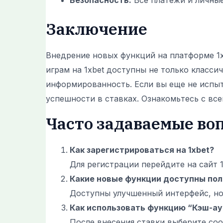
Безопасность:
Все платежи и личны
Заключение
Внедрение новых функций на платформе 1x
играм на 1xbet доступны не только класс
информированность. Если вы еще не испыт
успешности в ставках. Ознакомьтесь с в
Часто задаваемые воп
Как зарегистрироваться на 1xbet?
Для регистрации перейдите на сайт 
Какие новые функции доступны по
Доступны улучшенный интерфейс, но
Как использовать функцию “Кэш-ау
После внесения ставки выберите со