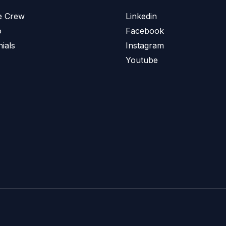
e Crew
Linkedin
o
Facebook
ials
Instagram
Youtube