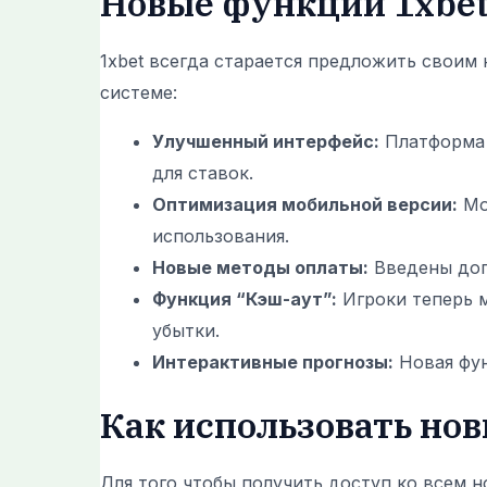
Новые функции 1xbe
1xbet всегда старается предложить своим
системе:
Улучшенный интерфейс:
Платформа 
для ставок.
Оптимизация мобильной версии:
Мо
использования.
Новые методы оплаты:
Введены допо
Функция “Кэш-аут”:
Игроки теперь м
убытки.
Интерактивные прогнозы:
Новая фун
Как использовать но
Для того чтобы получить доступ ко всем 