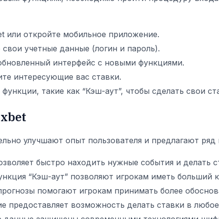
t или откройте мобильное приложение.
 свои учетные данные (логин и пароль).
обновленный интерфейс с новыми функциями.
ите интересующие вас ставки.
функции, такие как “Кэш-аут”, чтобы сделать свои с
xbet
ельно улучшают опыт пользователя и предлагают ряд
зволяет быстро находить нужные события и делать с
нкция “Кэш-аут” позволяют игрокам иметь больший к
рогнозы помогают игрокам принимать более обоснов
 предоставляет возможность делать ставки в любое 