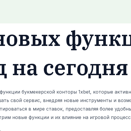
Bed Room
Contact
Home
Kitchen
Living Ro
новых функ
д на сегодня
функции букмекерской конторы 1xbet, которые актив
шать свой сервис, внедряя новые инструменты и возм
тироваться в мире ставок, предоставляя более удоб
рим новые функции и их влияние на игровой процесс