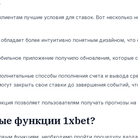
t
 клиентам лучшие условия для ставок. Вот несколько 
обладает более интуитивно понятным дизайном, что 
бильное приложение получило обновления, которые сд
лнительные способы пополнения счета и вывода сред
огут закрыть свои ставки до завершения событий, ч
кция позволяет пользователям получать прогнозы на 
вые функции 1xbet?
новым функциям, необходимо пройти процедуру входа н