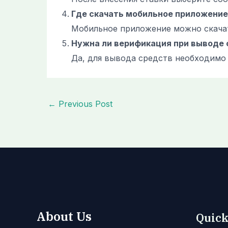
Где скачать мобильное приложение 
Мобильное приложение можно скачат
Нужна ли верификация при выводе 
Да, для вывода средств необходимо
←
Previous Post
About Us
Quick