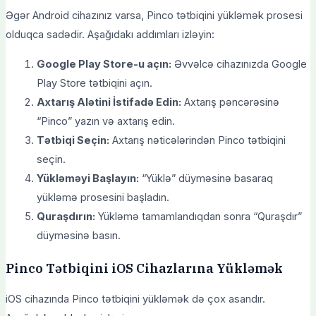
Əgər Android cihazınız varsa, Pinco tətbiqini yükləmək prosesi
olduqca sadədir. Aşağıdakı addımları izləyin:
Google Play Store-u açın:
Əvvəlcə cihazınızda Google
Play Store tətbiqini açın.
Axtarış Alətini İstifadə Edin:
Axtarış pəncərəsinə
“Pinco” yazın və axtarış edin.
Tətbiqi Seçin:
Axtarış nəticələrindən Pinco tətbiqini
seçin.
Yükləməyi Başlayın:
“Yüklə” düyməsinə basaraq
yükləmə prosesini başladın.
Quraşdırın:
Yükləmə tamamlandıqdan sonra “Quraşdır”
düyməsinə basın.
Pinco Tətbiqini iOS Cihazlarına Yükləmək
iOS cihazında Pinco tətbiqini yükləmək də çox asandır.