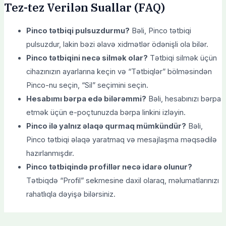
Tez-tez Verilən Suallar (FAQ)
Pinco tətbiqi pulsuzdurmu?
Bəli, Pinco tətbiqi
pulsuzdur, lakin bəzi əlavə xidmətlər ödənişli ola bilər.
Pinco tətbiqini necə silmək olar?
Tətbiqi silmək üçün
cihazınızın ayarlarına keçin və “Tətbiqlər” bölməsindən
Pinco-nu seçin, “Sil” seçimini seçin.
Hesabımı bərpa edə bilərəmmi?
Bəli, hesabınızı bərpa
etmək üçün e-poçtunuzda bərpa linkini izləyin.
Pinco ilə yalnız əlaqə qurmaq mümkündür?
Bəli,
Pinco tətbiqi əlaqə yaratmaq və mesajlaşma məqsədilə
hazırlanmışdır.
Pinco tətbiqində profillər necə idarə olunur?
Tətbiqdə “Profil” sekmesine daxil olaraq, məlumatlarınızı
rahatlıqla dəyişə bilərsiniz.