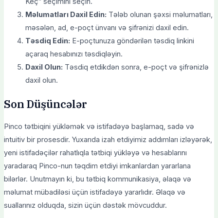
Keç” seçimini seçin.
Məlumatları Daxil Edin:
Tələb olunan şəxsi məlumatları,
məsələn, ad, e-poçt ünvanı və şifrənizi daxil edin.
Təsdiq Edin:
E-poçtunuza göndərilən təsdiq linkini
açaraq hesabınızı təsdiqləyin.
Daxil Olun:
Təsdiq etdikdən sonra, e-poçt və şifrənizlə
daxil olun.
Son Düşüncələr
Pinco tətbiqini yükləmək və istifadəyə başlamaq, sadə və
intuitiv bir prosesdir. Yuxarıda izah etdiyimiz addımları izləyərək,
yeni istifadəçilər rahatlıqla tətbiqi yükləyə və hesablarını
yaradaraq Pinco-nun təqdim etdiyi imkanlardan yararlana
bilərlər. Unutmayın ki, bu tətbiq kommunikasiya, əlaqə və
məlumat mübadiləsi üçün istifadəyə yararlıdır. Əlaqə və
suallarınız olduqda, sizin üçün dəstək mövcuddur.