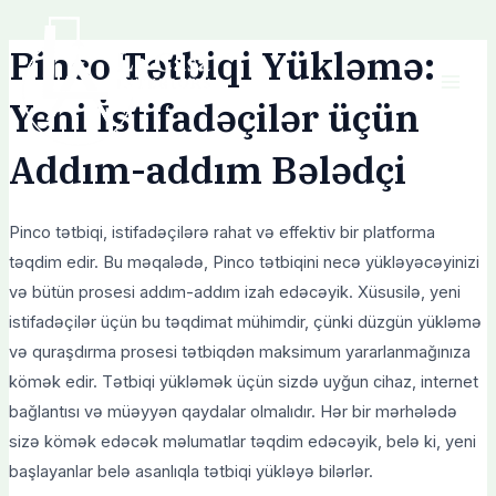
Skip
Post
Mai
to
navigation
Pinco Tətbiqi Yükləmə:
Men
content
Yeni İstifadəçilər üçün
Addım-addım Bələdçi
Pinco tətbiqi, istifadəçilərə rahat və effektiv bir platforma
təqdim edir. Bu məqalədə, Pinco tətbiqini necə yükləyəcəyinizi
və bütün prosesi addım-addım izah edəcəyik. Xüsusilə, yeni
istifadəçilər üçün bu təqdimat mühimdir, çünki düzgün yükləmə
və quraşdırma prosesi tətbiqdən maksimum yararlanmağınıza
kömək edir. Tətbiqi yükləmək üçün sizdə uyğun cihaz, internet
bağlantısı və müəyyən qaydalar olmalıdır. Hər bir mərhələdə
sizə kömək edəcək məlumatlar təqdim edəcəyik, belə ki, yeni
başlayanlar belə asanlıqla tətbiqi yükləyə bilərlər.