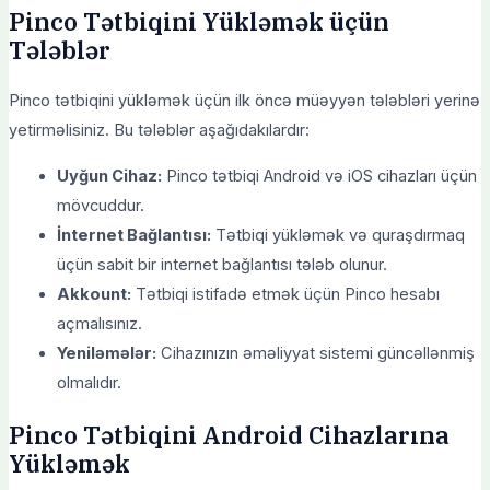
Pinco Tətbiqini Yükləmək üçün
Tələblər
Pinco tətbiqini yükləmək üçün ilk öncə müəyyən tələbləri yerinə
yetirməlisiniz. Bu tələblər aşağıdakılardır:
Uyğun Cihaz:
Pinco tətbiqi Android və iOS cihazları üçün
mövcuddur.
İnternet Bağlantısı:
Tətbiqi yükləmək və quraşdırmaq
üçün sabit bir internet bağlantısı tələb olunur.
Akkount:
Tətbiqi istifadə etmək üçün Pinco hesabı
açmalısınız.
Yeniləmələr:
Cihazınızın əməliyyat sistemi güncəllənmiş
olmalıdır.
Pinco Tətbiqini Android Cihazlarına
Yükləmək