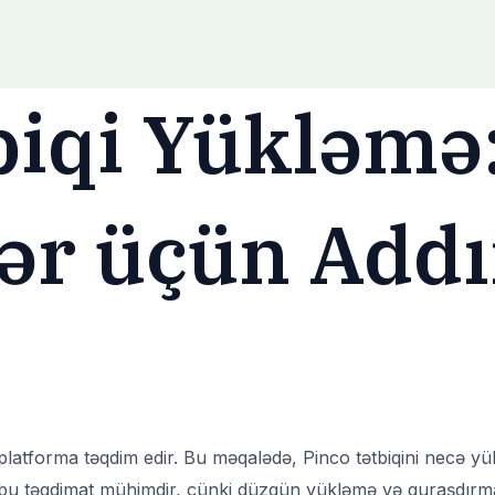
Bed Room
Contact
Home
Kitchen
Living Ro
biqi Yükləmə:
ilər üçün Ad
bir platforma təqdim edir. Bu məqalədə, Pinco tətbiqini necə
çün bu təqdimat mühimdir, çünki düzgün yükləmə və quraşdı