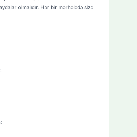
ydalar olmalıdır. Hər bir mərhələdə sizə
.
: