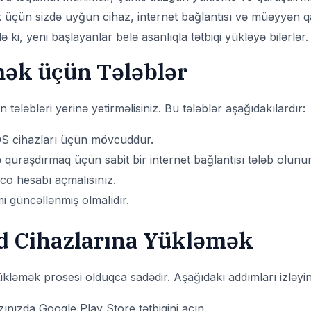
 üçün sizdə uyğun cihaz, internet bağlantısı və müəyyən qa
i, yeni başlayanlar belə asanlıqla tətbiqi yükləyə bilərlər.
mək üçün Tələblər
ələbləri yerinə yetirməlisiniz. Bu tələblər aşağıdakılardır:
iOS cihazları üçün mövcuddur.
quraşdırmaq üçün sabit bir internet bağlantısı tələb olunur
co hesabı açmalısınız.
i güncəllənmiş olmalıdır.
id Cihazlarına Yükləmək
ükləmək prosesi olduqca sadədir. Aşağıdakı addımları izləyin
ınızda Google Play Store tətbiqini açın.