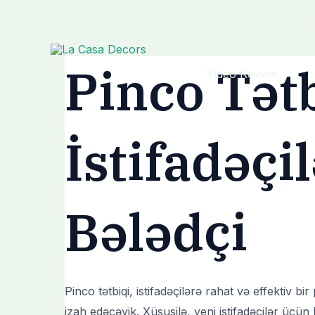
Skip
Post
Add Testimonial
to
navigation
content
Pinco Tət
Video Review
İstifadəç
Bələdçi
Pinco tətbiqi, istifadəçilərə rahat və effektiv 
izah edəcəyik. Xüsusilə, yeni istifadəçilər ü