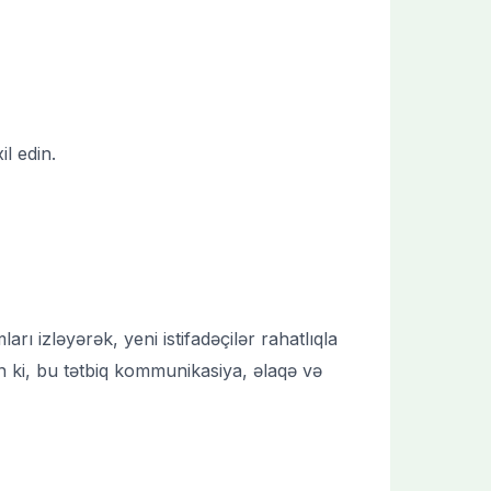
l edin.
rı izləyərək, yeni istifadəçilər rahatlıqla
n ki, bu tətbiq kommunikasiya, əlaqə və