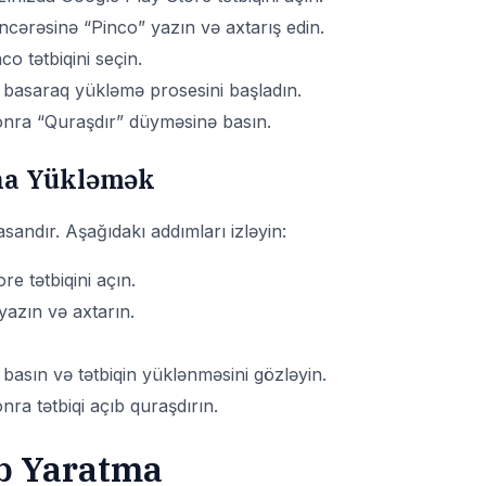
cərəsinə “Pinco” yazın və axtarış edin.
o tətbiqini seçin.
basaraq yükləmə prosesini başladın.
ra “Quraşdır” düyməsinə basın.
ına Yükləmək
sandır. Aşağıdakı addımları izləyin:
e tətbiqini açın.
yazın və axtarın.
asın və tətbiqin yüklənməsini gözləyin.
a tətbiqi açıb quraşdırın.
ab Yaratma