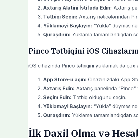
Axtarış Alətini İstifadə Edin:
Axtarış pən
Tətbiqi Seçin:
Axtarış nəticələrindən Pinc
Yükləməyi Başlayın:
“Yüklə” düyməsinə 
Quraşdırın:
Yükləmə tamamlandıqdan son
Pinco Tətbiqini iOS Cihazlar
iOS cihazında Pinco tətbiqini yükləmək də çox a
App Store-u açın:
Cihazınızdakı App Stor
Axtarış Edin:
Axtarış panelində “Pinco” 
Seçim Edin:
Tətbiq olduğunu seçin.
Yükləməyi Başlayın:
“Yüklə” düyməsinə b
Quraşdırın:
Yükləmə tamamlandıqdan sonr
İlk Daxil Olma və Hes