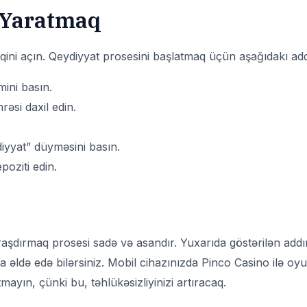
ı Yaratmaq
ini açın. Qeydiyyat prosesini başlatmaq üçün aşağıdakı addı
mini basın.
əsi daxil edin.
iyyat” düyməsini basın.
poziti edin.
şdırmaq prosesi sadə və asandır. Yuxarıda göstərilən addım
rma əldə edə bilərsiniz. Mobil cihazınızda Pinco Casino ilə 
ın, çünki bu, təhlükəsizliyinizi artıracaq.