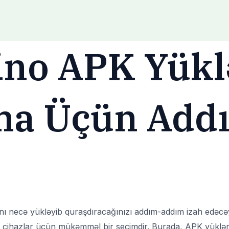
Bed Room
Contact
Home
Kitchen
Living Ro
ino APK Yük
ma Üçün Add
ı necə yükləyib quraşdıracağınızı addım-addım izah edəcəy
l cihazlar üçün mükəmməl bir seçimdir. Burada, APK yükləm