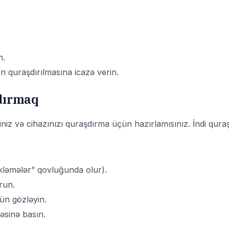
n.
n quraşdırılmasına icazə verin.
dırmaq
iniz və cihazınızı quraşdırma üçün hazırlamısınız. İndi qura
kləmələr” qovluğunda olur).
run.
ün gözləyin.
sinə basın.