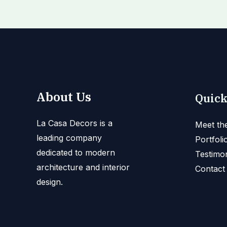
About Us
Quick
La Casa Decors is a
Meet th
leading company
Portfoli
dedicated to modern
Testimon
architecture and interior
Contact
design.