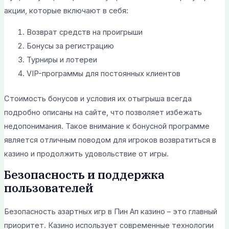
акции, которые включают в себя:
Возврат средств на проигрыши
Бонусы за регистрацию
Турниры и лотереи
VIP-программы для постоянных клиентов
Стоимость бонусов и условия их отыгрыша всегда
подробно описаны на сайте, что позволяет избежать
недопонимания. Такое внимание к бонусной программе
является отличным поводом для игроков возвратиться в
казино и продолжить удовольствие от игры.
Безопасность и поддержка
пользователей
Безопасность азартных игр в Пин Ап казино – это главный
приоритет. Казино использует современные технологии