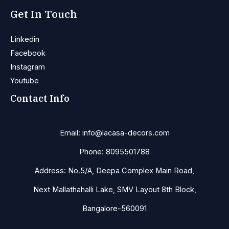
Get In Touch
Linkedin
Facebook
Instagram
Youtube
Contact Info
Email: info@lacasa-decors.com
Phone: 8095501788
Address: No.5/A, Deepa Complex Main Road,
Next Mallathahalli Lake, SMV Layout 8th Block,
Bangalore-560091