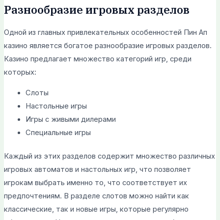
Разнообразие игровых разделов
Одной из главных привлекательных особенностей Пин Ап
казино является богатое разнообразие игровых разделов.
Казино предлагает множество категорий игр, среди
которых:
Слоты
Настольные игры
Игры с живыми дилерами
Специальные игры
Каждый из этих разделов содержит множество различных
игровых автоматов и настольных игр, что позволяет
игрокам выбрать именно то, что соответствует их
предпочтениям. В разделе слотов можно найти как
классические, так и новые игры, которые регулярно