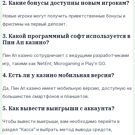
2. Какие бонусы доступны новым игрокам?
Новые игроки могут получить приветственные бонусы и
фриспины на первый депозит.
3. Какой программный софт используется в
Пин Ап казино?
Пин Ап казино сотрудничает с ведущими разработчиками
игр, такими как NetEnt, Microgaming и Play’n GO.
4. Есть ли у казино мобильная версия?
Да, Пин Ап казино имеет мобильную версию, доступную на
большинстве смартфонов и планшетов.
5. Как вывести выигрыши с аккаунта?
Чтобы вывести выигрыши, вам необходимо перейти в
раздел “Касса” и выбрать метод вывода средств,