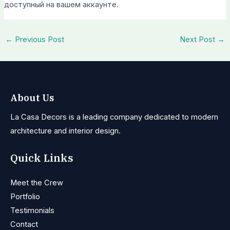
доступный на вашем аккаунте.
←
Previous Post
Next Post
→
About Us
La Casa Decors is a leading company dedicated to modern
architecture and interior design.
Quick Links
Meet the Crew
Portfolio
Testimonials
Contact