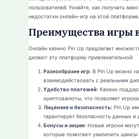
пользователей. Узнайте, как получать мак
недостатки онлайн-игр на этой платформе
Преимущества игры в
Онлайн казино Pin Up предлагает множес
делают эту платформу привлекательной:
Разнообразие игр:
В Pin Up можно на
взаимодействовать с реальными дил
Удобство платежей:
Казино поддерж
криптовалюты, что позволяет игрока
Лицензия и безопасность:
Pin Up им
гарантирует безопасность данных и 
Бонусы и акции:
Новые игроки могут
которые помогают увеличить шансы