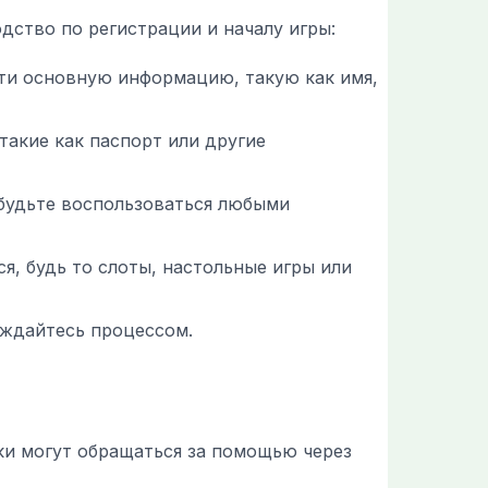
дство по регистрации и началу игры:
сти основную информацию, такую как имя,
акие как паспорт или другие
абудьте воспользоваться любыми
я, будь то слоты, настольные игры или
аждайтесь процессом.
ки могут обращаться за помощью через