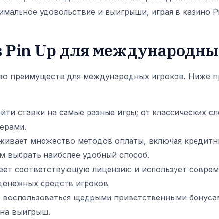
симальное удовольствие и выигрыши, играя в казино P
.
 Pin Up для международны
тво преимуществ для международных игроков. Ниже 
йти ставки на самые разные игры; от классических сл
ерами.
ивает множество методов оплаты, включая кредитны
м выбрать наиболее удобный способ.
еет соответствующую лицензию и использует соврем
денежных средств игроков.
 воспользоваться щедрыми приветственными бонусам
 на выигрыш.