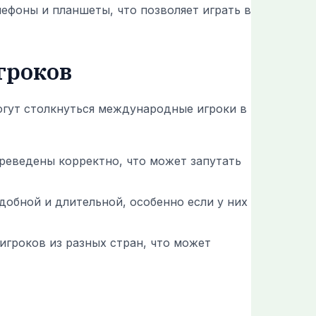
ефоны и планшеты, что позволяет играть в
гроков
гут столкнуться международные игроки в
ереведены корректно, что может запутать
обной и длительной, особенно если у них
игроков из разных стран, что может