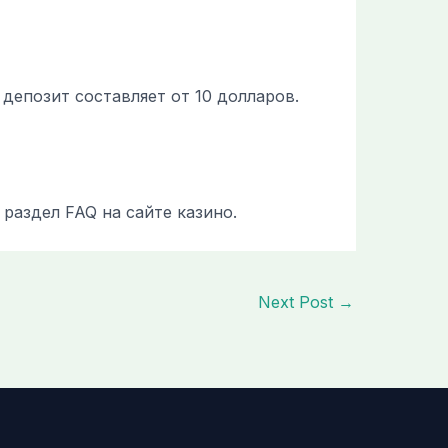
депозит составляет от 10 долларов.
раздел FAQ на сайте казино.
Next Post
→