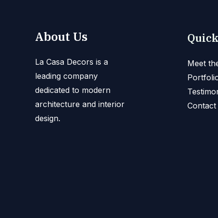
About Us
Quick
La Casa Decors is a
Meet th
leading company
Portfoli
dedicated to modern
Testimon
architecture and interior
Contact
design.