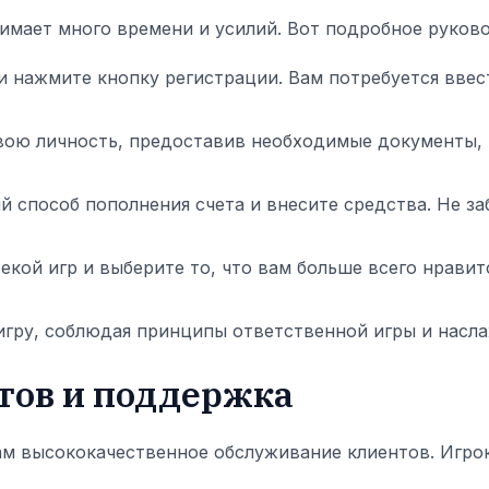
нимает много времени и усилий. Вот подробное руково
и нажмите кнопку регистрации. Вам потребуется вве
ою личность, предоставив необходимые документы, т
 способ пополнения счета и внесите средства. Не з
кой игр и выберите то, что вам больше всего нравитс
игру, соблюдая принципы ответственной игры и насл
тов и поддержка
ам высококачественное обслуживание клиентов. Игро