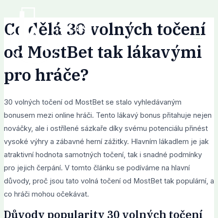
Skip
Post
Mai
to
navigation
Co dělá 30 volných točení
Men
content
od MostBet tak lákavými
pro hráče?
30 volných točení od MostBet se stalo vyhledávaným
bonusem mezi online hráči. Tento lákavý bonus přitahuje nejen
nováčky, ale i ostřílené sázkaře díky svému potenciálu přinést
vysoké výhry a zábavné herní zážitky. Hlavním lákadlem je jak
atraktivní hodnota samotných točení, tak i snadné podmínky
pro jejich čerpání. V tomto článku se podíváme na hlavní
důvody, proč jsou tato volná točení od MostBet tak populární, a
co hráči mohou očekávat.
Důvody popularity 30 volných točení