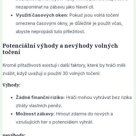
nezapomínat na zábavu jako hlavní cíl.
Využití časových oken:
Pokud jsou volná točení
omezena časovými okny, je důležité je použít včas,
abyste nepropásli tuto příležitost.
Potenciální výhody a nevýhody volných
točení
Kromě přitažlivosti existují i další faktory, které by hráči měli
zvážit, když uvažují o použití 30 volných točení:
Výhody:
Žádné finanční riziko:
Hráči mohou vyhrávat bez rizika
ztráty vlastních peněz.
Možnost zábavy:
Hrnout zdarma do nových a
vzrušujících her s potenciálem vyhrát.
nevýhody: