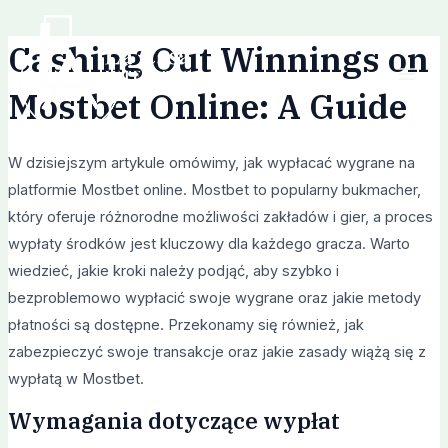
Skip
Post
Mai
to
navigation
Cashing Out Winnings on
Men
content
Mostbet Online: A Guide
W dzisiejszym artykule omówimy, jak wypłacać wygrane na
platformie Mostbet online. Mostbet to popularny bukmacher,
który oferuje różnorodne możliwości zakładów i gier, a proces
wypłaty środków jest kluczowy dla każdego gracza. Warto
wiedzieć, jakie kroki należy podjąć, aby szybko i
bezproblemowo wypłacić swoje wygrane oraz jakie metody
płatności są dostępne. Przekonamy się również, jak
zabezpieczyć swoje transakcje oraz jakie zasady wiążą się z
wypłatą w Mostbet.
Wymagania dotyczące wypłat